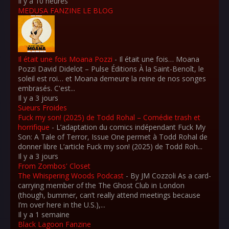
Il y a 10 heures
MEDUSA FANZINE LE BLOG
Il était une fois Moana Pozzi
-
Il était une fois… Moana
Pozzi David Didelot – Pulse Éditions À la Saint-Benoît, le
soleil est roi… et Moana demeure la reine de nos songes
embrasés. C'est...
Il y a 3 jours
Sueurs Froides
Fuck my son! (2025) de Todd Rohal – Comédie trash et
horrifique
-
L’adaptation du comics indépendant Fuck My
Son: A Tale of Terror, Issue One permet à Todd Rohal de
donner libre L’article Fuck my son! (2025) de Todd Roh...
Il y a 3 jours
From Zombos' Closet
The Whispering Woods Podcast
-
By JM Cozzoli As a card-
carrying member of the The Ghost Club in London
(though, bummer, can’t really attend meetings because
I’m over here in the U.S.),...
Il y a 1 semaine
Black Lagoon Fanzine