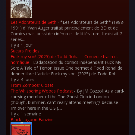
Les Adorateurs de Seth
-
*Les Adorateurs de Seth* (1988-
1991) d' Yvan Auger traitait principalement de BD et de
Comics mais aussi de cinéma et de littérature. Il existait 2
séries...
Il y a 1 jour
Sueurs Froides
Fuck my son! (2025) de Todd Rohal – Comédie trash et
horrifique
-
L’adaptation du comics indépendant Fuck My
Son: A Tale of Terror, Issue One permet à Todd Rohal de
donner libre L’article Fuck my son! (2025) de Todd Roh...
Il y a 4 jours
From Zombos' Closet
The Whispering Woods Podcast
-
By JM Cozzoli As a card-
carrying member of the The Ghost Club in London
(though, bummer, can’t really attend meetings because
I’m over here in the U.S.),...
Il y a 1 semaine
Black Lagoon Fanzine