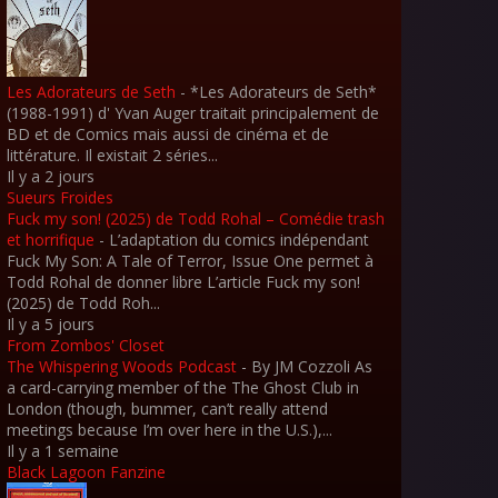
Les Adorateurs de Seth
-
*Les Adorateurs de Seth*
(1988-1991) d' Yvan Auger traitait principalement de
BD et de Comics mais aussi de cinéma et de
littérature. Il existait 2 séries...
Il y a 2 jours
Sueurs Froides
Fuck my son! (2025) de Todd Rohal – Comédie trash
et horrifique
-
L’adaptation du comics indépendant
Fuck My Son: A Tale of Terror, Issue One permet à
Todd Rohal de donner libre L’article Fuck my son!
(2025) de Todd Roh...
Il y a 5 jours
From Zombos' Closet
The Whispering Woods Podcast
-
By JM Cozzoli As
a card-carrying member of the The Ghost Club in
London (though, bummer, can’t really attend
meetings because I’m over here in the U.S.),...
Il y a 1 semaine
Black Lagoon Fanzine