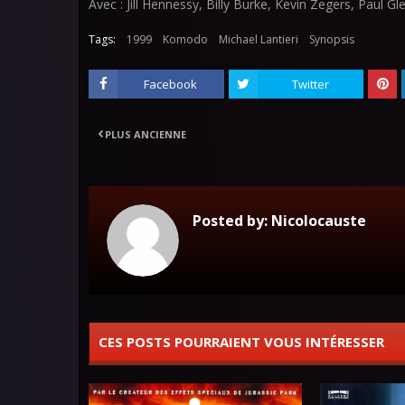
Avec : Jill Hennessy, Billy Burke, Kevin Zegers, Paul G
Tags:
1999
Komodo
Michael Lantieri
Synopsis
Facebook
Twitter
PLUS ANCIENNE
Posted by:
Nicolocauste
CES POSTS POURRAIENT VOUS INTÉRESSER