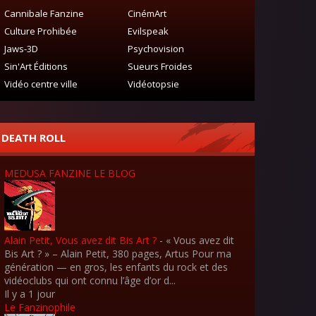
Cannibale Fanzine
CinémArt
Culture Prohibée
Evilspeak
Jaws-3D
Psychovision
Sin'Art Éditions
Sueurs Froides
Vidéo centre ville
Vidéotopsie
DEATH ROLL
MEDUSA FANZINE LE BLOG
Alain Petit, Vous avez dit Bis Art ?
-
« Vous avez dit
Bis Art ? » – Alain Petit, 380 pages, Artus Pour ma
génération — en gros, les enfants du rock et des
vidéoclubs qui ont connu l’âge d’or d...
Il y a 1 jour
Le Fanzinophile