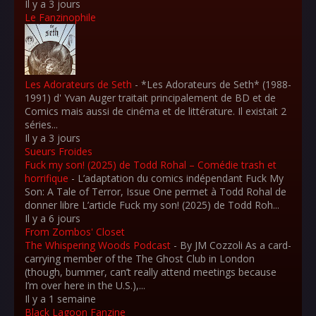
Il y a 3 jours
Le Fanzinophile
Les Adorateurs de Seth
-
*Les Adorateurs de Seth* (1988-
1991) d' Yvan Auger traitait principalement de BD et de
Comics mais aussi de cinéma et de littérature. Il existait 2
séries...
Il y a 3 jours
Sueurs Froides
Fuck my son! (2025) de Todd Rohal – Comédie trash et
horrifique
-
L’adaptation du comics indépendant Fuck My
Son: A Tale of Terror, Issue One permet à Todd Rohal de
donner libre L’article Fuck my son! (2025) de Todd Roh...
Il y a 6 jours
From Zombos' Closet
The Whispering Woods Podcast
-
By JM Cozzoli As a card-
carrying member of the The Ghost Club in London
(though, bummer, can’t really attend meetings because
I’m over here in the U.S.),...
Il y a 1 semaine
Black Lagoon Fanzine