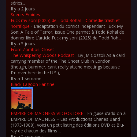
séries...
Il y a 2 jours
Sueurs Froides
Fuck my son! (2025) de Todd Rohal – Comédie trash et
horrifique
-
L’adaptation du comics indépendant Fuck My
Son: A Tale of Terror, Issue One permet à Todd Rohal de
donner libre L’article Fuck my son! (2025) de Todd Roh...
Il y a 5 jours
From Zombos' Closet
The Whispering Woods Podcast
-
By JM Cozzoli As a card-
carrying member of the The Ghost Club in London
(though, bummer, can’t really attend meetings because
I’m over here in the U.S.),...
Il y a 1 semaine
Black Lagoon Fanzine
EMPIRE OF MADNESS VIDEOSTORE
-
En guise d’add-on à
EMPIRE OF MADNESS – Les Productions Charles Band
(1973-1988), voici un petit listing des éditions DVD et Blu-
ray de chacun des films ...
Il y a 2 semaines