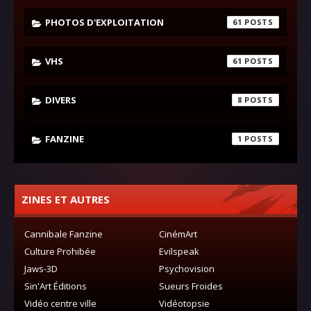
PHOTOS D'EXPLOITATION
61
VHS
61
DIVERS
8
FANZINE
1
ZINES ET AUTRES
Cannibale Fanzine
CinémArt
Culture Prohibée
Evilspeak
Jaws-3D
Psychovision
Sin'Art Éditions
Sueurs Froides
Vidéo centre ville
Vidéotopsie