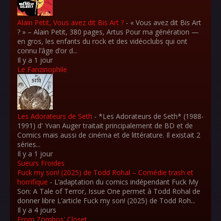
Alain Petit, Vous avez dit Bis Art ?
-
« Vous avez dit Bis Art
? » – Alain Petit, 380 pages, Artus Pour ma génération —
en gros, les enfants du rock et des vidéoclubs qui ont
connu l’âge d’or d...
Il y a 1 jour
Le Fanzinophile
Les Adorateurs de Seth
-
*Les Adorateurs de Seth* (1988-
1991) d' Yvan Auger traitait principalement de BD et de
Comics mais aussi de cinéma et de littérature. Il existait 2
séries...
Il y a 1 jour
Sueurs Froides
Fuck my son! (2025) de Todd Rohal – Comédie trash et
horrifique
-
L’adaptation du comics indépendant Fuck My
Son: A Tale of Terror, Issue One permet à Todd Rohal de
donner libre L’article Fuck my son! (2025) de Todd Roh...
Il y a 4 jours
From Zombos' Closet