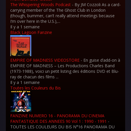
The Whispering Woods Podcast
-
By JM Cozzoli As a card-
carrying member of the The Ghost Club in London
(though, bummer, can’t really attend meetings because
I’m over here in the U.S.),...
Il y a 1 semaine
Black Lagoon Fanzine
EMPIRE OF MADNESS VIDEOSTORE
-
En guise d’add-on à
EMPIRE OF MADNESS – Les Productions Charles Band
(1973-1988), voici un petit listing des éditions DVD et Blu-
ray de chacun des films ...
Il y a 1 semaine
Toutes les Couleurs du Bis
FANZINE NUMERO 16 - PANORAMA DU CINEMA
FANTASTIQUE DES ANNEES 90 Vol 1 : 1990 - 1991
-
TOUTES LES COULEURS DU BIS N°16 PANORAMA DU