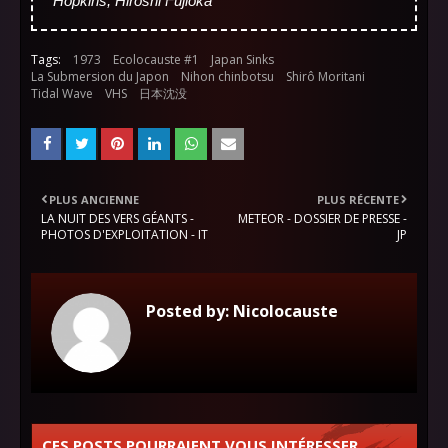
Hopkins, Hiroshi Fujioka
Tags:
1973
Ecolocauste #1
Japan Sinks
La Submersion du Japon
Nihon chinbotsu
Shirô Moritani
Tidal Wave
VHS
日本沈没
PLUS ANCIENNE
PLUS RÉCENTE
LA NUIT DES VERS GÉANTS -
METEOR - DOSSIER DE PRESSE -
PHOTOS D'EXPLOITATION - IT
JP
Posted by:
Nicolocauste
CES POSTS POURRAIENT VOUS INTÉRESSER