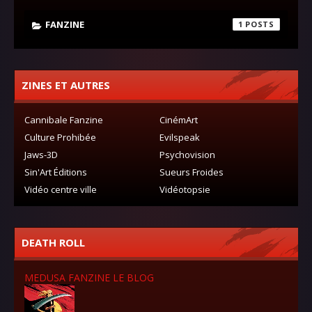
FANZINE
1
ZINES ET AUTRES
Cannibale Fanzine
CinémArt
Culture Prohibée
Evilspeak
Jaws-3D
Psychovision
Sin'Art Éditions
Sueurs Froides
Vidéo centre ville
Vidéotopsie
DEATH ROLL
MEDUSA FANZINE LE BLOG