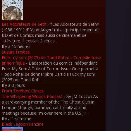
Les Adorateurs de Seth
-
*Les Adorateurs de Seth*
(1988-1991) d' Yvan Auger traitait principalement de
BD et de Comics mais aussi de cinéma et de
littérature. Il existait 2 séries...
Il y a 15 heures
Sueurs Froides
Fuck my son! (2025) de Todd Rohal – Comédie trash
et horrifique
-
L’adaptation du comics indépendant
Fuck My Son: A Tale of Terror, Issue One permet à
Todd Rohal de donner libre L’article Fuck my son!
(2025) de Todd Roh...
Il y a 3 jours
From Zombos' Closet
The Whispering Woods Podcast
-
By JM Cozzoli As
a card-carrying member of the The Ghost Club in
London (though, bummer, can’t really attend
meetings because I’m over here in the U.S.),...
Il y a 1 semaine
Black Lagoon Fanzine