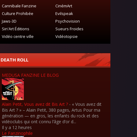
Cannibale Fanzine
CinémArt
Culture Prohibée
Evilspeak
Jaws-3D
Psychovision
Sin'Art Éditions
Sueurs Froides
Vidéo centre ville
Vidéotopsie
DEATH ROLL
MEDUSA FANZINE LE BLOG
Alain Petit, Vous avez dit Bis Art ?
-
« Vous avez dit
Bis Art ? » – Alain Petit, 380 pages, Artus Pour ma
génération — en gros, les enfants du rock et des
vidéoclubs qui ont connu l’âge d’or d...
Il y a 12 heures
Le Fanzinophile