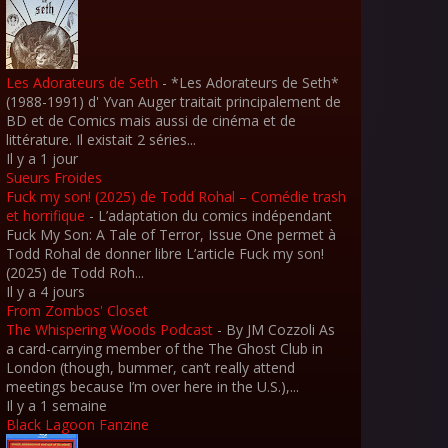
Les Adorateurs de Seth
-
*Les Adorateurs de Seth*
(1988-1991) d' Yvan Auger traitait principalement de
BD et de Comics mais aussi de cinéma et de
littérature. Il existait 2 séries...
Il y a 1 jour
Sueurs Froides
Fuck my son! (2025) de Todd Rohal – Comédie trash
et horrifique
-
L’adaptation du comics indépendant
Fuck My Son: A Tale of Terror, Issue One permet à
Todd Rohal de donner libre L’article Fuck my son!
(2025) de Todd Roh...
Il y a 4 jours
From Zombos' Closet
The Whispering Woods Podcast
-
By JM Cozzoli As
a card-carrying member of the The Ghost Club in
London (though, bummer, can’t really attend
meetings because I’m over here in the U.S.),...
Il y a 1 semaine
Black Lagoon Fanzine