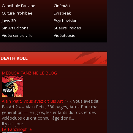
Cannibale Fanzine
CinémArt
Culture Prohibée
Evilspeak
Jaws-3D
Psychovision
Sin'Art Éditions
Sueurs Froides
Vidéo centre ville
Vidéotopsie
DEATH ROLL
MEDUSA FANZINE LE BLOG
Alain Petit, Vous avez dit Bis Art ?
-
« Vous avez dit
Bis Art ? » – Alain Petit, 380 pages, Artus Pour ma
génération — en gros, les enfants du rock et des
vidéoclubs qui ont connu l’âge d’or d...
Il y a 1 jour
Le Fanzinophile