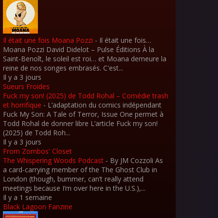
Il était une fois Moana Pozzi
-
Il était une fois…
Moana Pozzi David Didelot – Pulse Éditions À la
Saint-Benoît, le soleil est roi… et Moana demeure la
reine de nos songes embrasés. C'est...
Il y a 3 jours
Sueurs Froides
Fuck my son! (2025) de Todd Rohal – Comédie trash
et horrifique
-
L’adaptation du comics indépendant
Fuck My Son: A Tale of Terror, Issue One permet à
Todd Rohal de donner libre L’article Fuck my son!
(2025) de Todd Roh...
Il y a 3 jours
From Zombos' Closet
The Whispering Woods Podcast
-
By JM Cozzoli As
a card-carrying member of the The Ghost Club in
London (though, bummer, can’t really attend
meetings because I’m over here in the U.S.),...
Il y a 1 semaine
Black Lagoon Fanzine