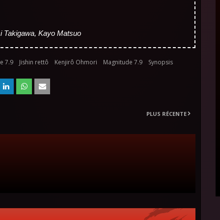
mi Takigawa, Kayo Matsuo
e 7.9
Jishin rettô
Kenjirô Ohmori
Magnitude 7.9
Synopsis
PLUS RÉCENTE