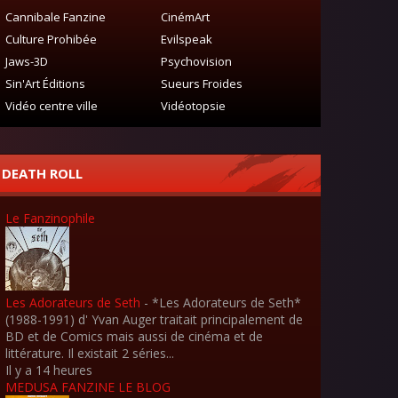
Cannibale Fanzine
CinémArt
Culture Prohibée
Evilspeak
Jaws-3D
Psychovision
Sin'Art Éditions
Sueurs Froides
Vidéo centre ville
Vidéotopsie
DEATH ROLL
Le Fanzinophile
Les Adorateurs de Seth
-
*Les Adorateurs de Seth*
(1988-1991) d' Yvan Auger traitait principalement de
BD et de Comics mais aussi de cinéma et de
littérature. Il existait 2 séries...
Il y a 14 heures
MEDUSA FANZINE LE BLOG