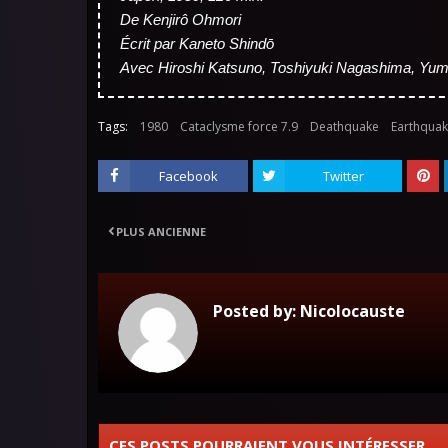
De Kenjirô Ohmori
Écrit par Kaneto Shindō
Avec Hiroshi Katsuno, Toshiyuki Nagashima, Yu
Tags:
1980
Cataclysme force 7.9
Deathquake
Earthquak
Facebook
Twitter
PLUS ANCIENNE
Posted by:
Nicolocauste
CES POSTS POURRAIENT VOUS INTÉRESSER