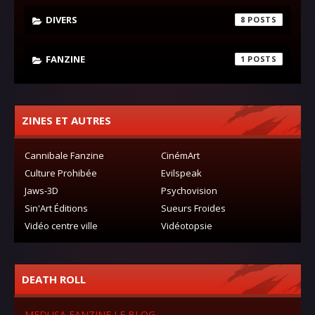
DIVERS
8
FANZINE
1
ZINES ET AUTRES
Cannibale Fanzine
CinémArt
Culture Prohibée
Evilspeak
Jaws-3D
Psychovision
Sin'Art Éditions
Sueurs Froides
Vidéo centre ville
Vidéotopsie
DEATH ROLL
MEDUSA FANZINE LE BLOG