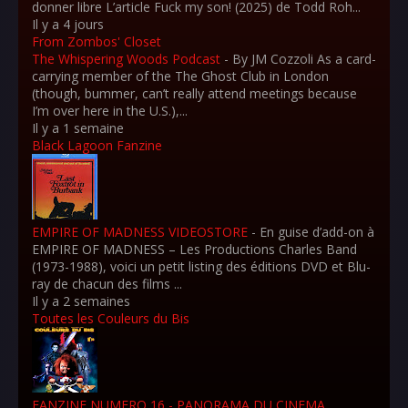
donner libre L’article Fuck my son! (2025) de Todd Roh...
Il y a 4 jours
From Zombos' Closet
The Whispering Woods Podcast
-
By JM Cozzoli As a card-
carrying member of the The Ghost Club in London
(though, bummer, can’t really attend meetings because
I’m over here in the U.S.),...
Il y a 1 semaine
Black Lagoon Fanzine
EMPIRE OF MADNESS VIDEOSTORE
-
En guise d’add-on à
EMPIRE OF MADNESS – Les Productions Charles Band
(1973-1988), voici un petit listing des éditions DVD et Blu-
ray de chacun des films ...
Il y a 2 semaines
Toutes les Couleurs du Bis
FANZINE NUMERO 16 - PANORAMA DU CINEMA