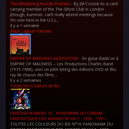
The Whispering Woods Podcast
-
By JM Cozzoli As a card-
carrying member of the The Ghost Club in London
(though, bummer, can’t really attend meetings because
I’m over here in the U.S.),...
Il y a 1 semaine
Black Lagoon Fanzine
EMPIRE OF MADNESS VIDEOSTORE
-
En guise d’add-on à
EMPIRE OF MADNESS – Les Productions Charles Band
(1973-1988), voici un petit listing des éditions DVD et Blu-
ray de chacun des films ...
Il y a 2 semaines
Toutes les Couleurs du Bis
FANZINE NUMERO 16 - PANORAMA DU CINEMA
FANTASTIQUE DES ANNEES 90 Vol 1 : 1990 - 1991
-
TOUTES LES COULEURS DU BIS N°16 PANORAMA DU