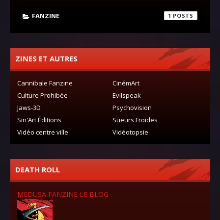
FANZINE
1
ZINES ET AUTRES
Cannibale Fanzine
CinémArt
Culture Prohibée
Evilspeak
Jaws-3D
Psychovision
Sin'Art Éditions
Sueurs Froides
Vidéo centre ville
Vidéotopsie
DEATH ROLL
MEDUSA FANZINE LE BLOG